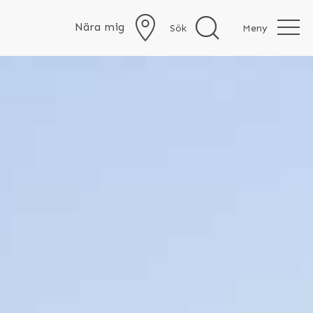
Nära mig
Sök
Meny