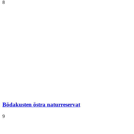
8
Bödakusten östra naturreservat
9