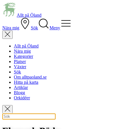
Allt på Öland
Nära mig
Sök
Meny
Allt på Öland
Nära mig
Kategorier
Platser
Växter
Sök
Om alltpaoland.se
Hitta på karta
Artiklar
Blogg
Orkidéer