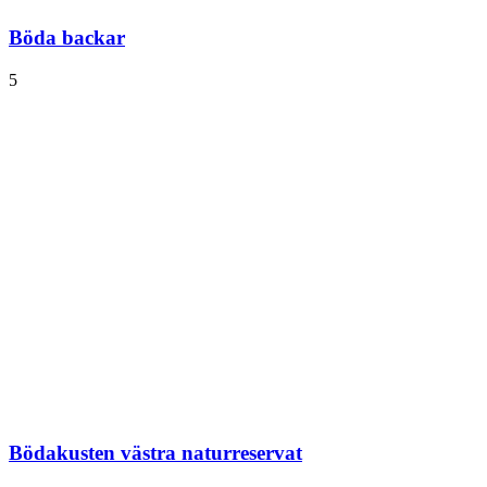
Böda backar
5
Bödakusten västra naturreservat