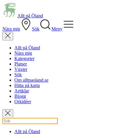
Allt på Öland
Nära mig
Sök
Meny
Allt på Öland
Nära mig
Kategorier
Platser
Växter
Sök
Om alltpaoland.se
Hitta på karta
Artiklar
Blogg
Orkidéer
Allt på Öland