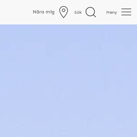
Nära mig
Sök
Meny