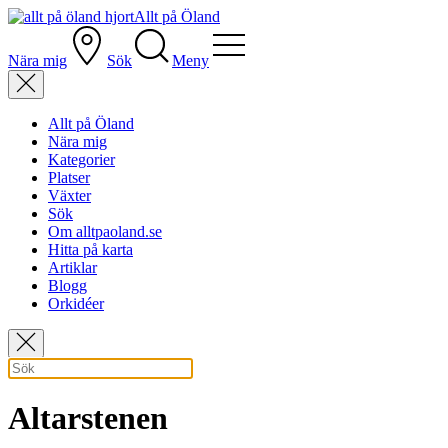
Allt på Öland
Nära mig
Sök
Meny
Allt på Öland
Nära mig
Kategorier
Platser
Växter
Sök
Om alltpaoland.se
Hitta på karta
Artiklar
Blogg
Orkidéer
Altarstenen