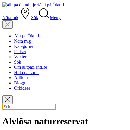
Allt på Öland
Nära mig
Sök
Meny
Allt på Öland
Nära mig
Kategorier
Platser
Växter
Sök
Om alltpaoland.se
Hitta på karta
Artiklar
Blogg
Orkidéer
Alvlösa naturreservat