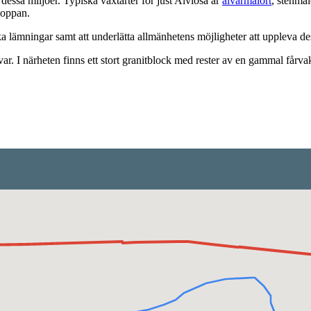
dessa miljöer. Typiska växtarter för just Alvlösa är
alvarmalört
, stenmal
hoppan.
ska lämningar samt att underlätta allmänhetens möjligheter att uppleva de
var. I närheten finns ett stort granitblock med rester av en gammal fårva