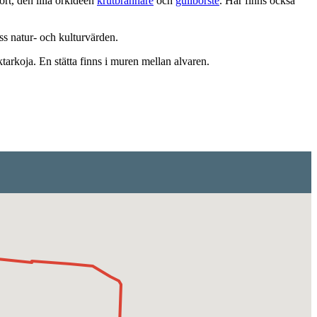
ört, den lilla orkidéen
krutbrännare
och
gullborste
. Här finns också
ss natur- och kulturvärden.
ktarkoja. En stätta finns i muren mellan alvaren.