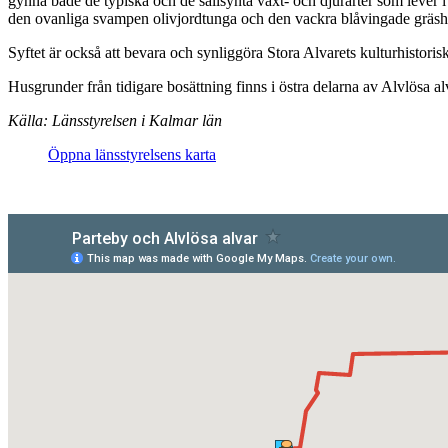
gynna både de typiska och de sällsynta växt- och djurarter som lever i 
den ovanliga svampen olivjordtunga och den vackra blåvingade gräs
Syftet är också att bevara och synliggöra Stora Alvarets kulturhistori
Husgrunder från tidigare bosättning finns i östra delarna av Alvlösa al
Källa: Länsstyrelsen i Kalmar län
Öppna länsstyrelsens karta