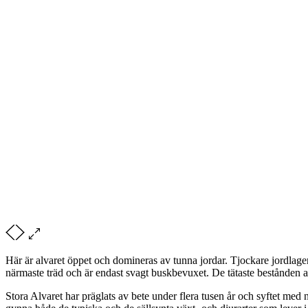
Här är alvaret öppet och domineras av tunna jordar. Tjockare jordlager m
närmaste träd och är endast svagt buskbevuxet. De tätaste bestånden av
Stora Alvaret har präglats av bete under flera tusen år och syftet med 