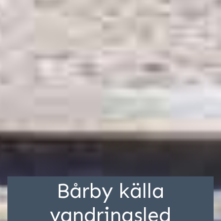
Bårby källa
vandringsled