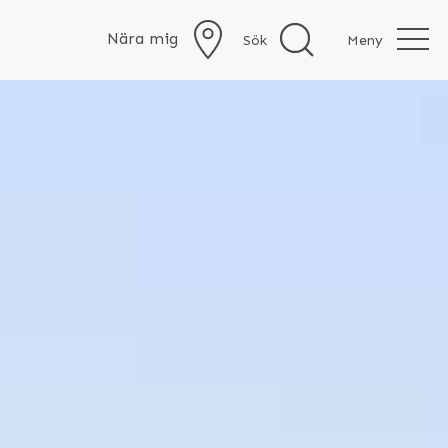
Nära mig
Sök
Meny