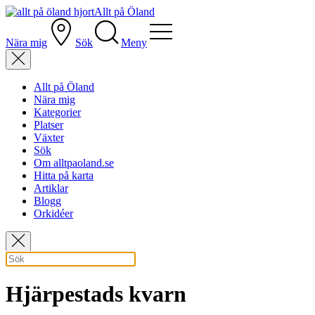
Allt på Öland
Nära mig
Sök
Meny
Allt på Öland
Nära mig
Kategorier
Platser
Växter
Sök
Om alltpaoland.se
Hitta på karta
Artiklar
Blogg
Orkidéer
Hjärpestads kvarn