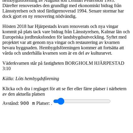
hembygdsförening av Augusts son Lennart Pettersson 1993.
Därefter renoverades den grundligt med ekonomiskt bidrag från
Länsstyrelsen och stod färdigrenoverad 1994. Senare stormar har
dock gjort en ny renovering nödvändig.
Hösten 2018 har Hjärpestads kvarn renoverats och nya vingar
kommit på plats tack vare bidrag från Länsstyrelsen, Kalmar län och
Europeiska jordbruksfonden för landsbygdsutveckling. Syftet med
projektet var att genom nya vingar och restaurering av kvarnen
bevara byggnaden. Hembygdsföreningen kommer att fortsätta att
vårda och underhålla kvarnen som är en del av kulturarvet.
Väderkvarnen står på fastigheten BORGHOLM HJÄRPESTAD
3:10
Källa: Löts hembygdsförening
Klicka och dra i reglaget för att se fler eller färre platser i närhetern
av den aktuella platsen
Avstånd:
Platser:
.
900 m