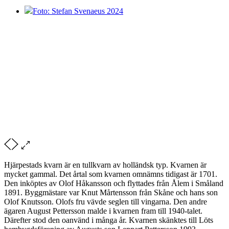
Foto: Stefan Svenaeus 2024
Hjärpestads kvarn är en tullkvarn av holländsk typ. Kvarnen är
mycket gammal. Det årtal som kvarnen omnämns tidigast är 1701.
Den inköptes av Olof Håkansson och flyttades från Ålem i Småland
1891. Byggmästare var Knut Mårtensson från Skåne och hans son
Olof Knutsson. Olofs fru vävde seglen till vingarna. Den andre
ägaren August Pettersson malde i kvarnen fram till 1940-talet.
Därefter stod den oanvänd i många år. Kvarnen skänktes till Löts