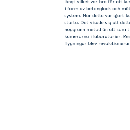
långt vilket var bra för att k
i form av betonglock och mäta 
system. När detta var gjort k
starta. Det visade sig att det
noggrann metod än att som ti
kamerorna i laboratorier. R
flygningar blev revolutionera