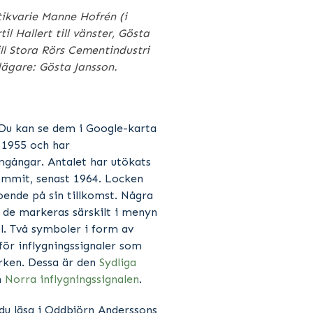
ikvarie Manne Hofrén (i
il Hallert till vänster, Gösta
ill Stora Rörs Cementindustri
dägare: Gösta Jansson.
. Du kan se dem i Google-karta
 1955 och har
mgångar. Antalet har utökats
kommit, senast 1964. Locken
oende på sin tillkomst. Några
 de markeras särskilt i menyn
. Två symboler i form av
för inflygningssignaler som
rken. Dessa är den
Sydliga
n
Norra inflygningssignalen
.
u läsa i Oddbjörn Anderssons