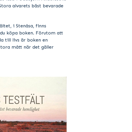
ora alvarets bäst bevarade
ältet, i Stenåsa, finns
 du köpa boken. Förutom att
a till livs är boken en
stora mått när det gäller