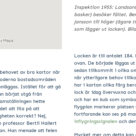
Inspektion 1955: Landsant
basker) besöker fältet. Bert
Jansson till höger (ägare t
som lägger ut locken). Bil
Locken är till antalet 184
ovan. De började läggas ut
sedan tillkommit i olika o
 behovet av bra kartor när
när ytterligare behov till
moderna bostadsområden
har i kartan olika färg ber
läggas. Istället för att gå
lock är idag övervuxna och
 börjat utgå från
och har en kub som symbol
ramställningen hette
flygplan markerar platsen 
et att lita på att
fortfarande kan ses på ma
gheten korrekt? Nej,
inflygningssignalen
och de
professor Bertil Hallert
lan. Han menade att felen
Mycket mer om detta kan d