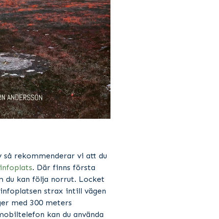
lv så rekommenderar vi att du
infoplats
. Där finns första
om du kan följa norrut. Locket
nfoplatsen strax intill vägen
gger med 300 meters
obiltelefon kan du använda