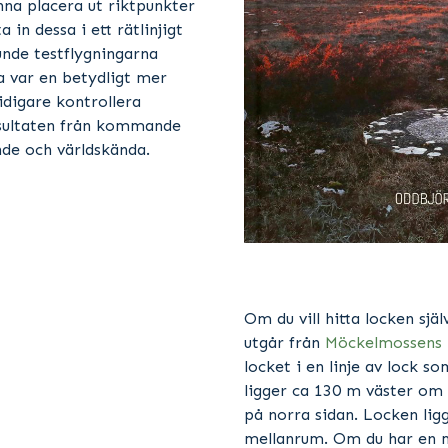
unna placera ut riktpunkter
in dessa i ett rätlinjigt
unde testflygningarna
ta var en betydligt mer
digare kontrollera
esultaten från kommande
nde och världskända.
Om du vill hitta locken sjä
utgår från
Möckelmossens 
locket i en linje av lock s
ligger ca 130 m väster om i
på norra sidan. Locken li
mellanrum. Om du har en m