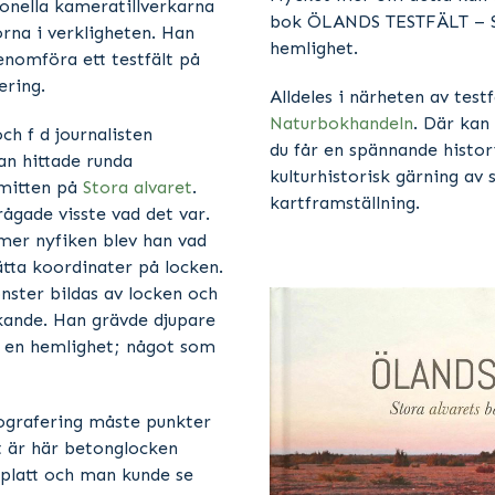
ionella kameratillverkarna
bok ÖLANDS TESTFÄLT – St
rna i verkligheten. Han
hemlighet.
genomföra ett testfält på
ering.
Alldeles i närheten av testf
Naturbokhandeln
. Där kan
ch f d journalisten
du får en spännande histori
an hittade runda
kulturhistorisk gärning av 
 mitten på
Stora alvaret
.
kartframställning.
ågade visste vad det var.
 mer nyfiken blev han vad
ätta koordinater på locken.
ster bildas av locken och
ökande. Han grävde djupare
a en hemlighet; något som
ografering måste punkter
 är här betonglocken
 platt och man kunde se