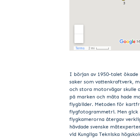
I början av 1950-talet ökade
saker som vattenkraftverk, 
och stora motorvägar skulle an
på marken och mäta hade man
flygbilder. Metoden för kartf
flygfotogrammetri. Men gick d
flygkamerorna återgav verkli
hävdade svenske mätexperten 
vid Kungliga Tekniska högsko