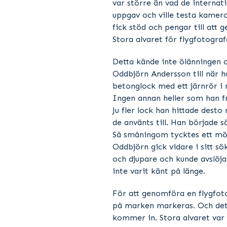
var större än vad de internat
uppgav och ville testa kamero
fick stöd och pengar till att 
Stora alvaret för flygfotograf
Detta kände inte ölänningen o
Oddbjörn Andersson till när h
betonglock med ett järnrör i
Ingen annan heller som han fr
Ju fler lock han hittade desto
de använts till. Han började s
Så småningom tycktes ett mön
Oddbjörn gick vidare i sitt s
och djupare och kunde avslöj
inte varit känt på länge.
För att genomföra en flygfot
på marken markeras. Och det
kommer in. Stora alvaret var