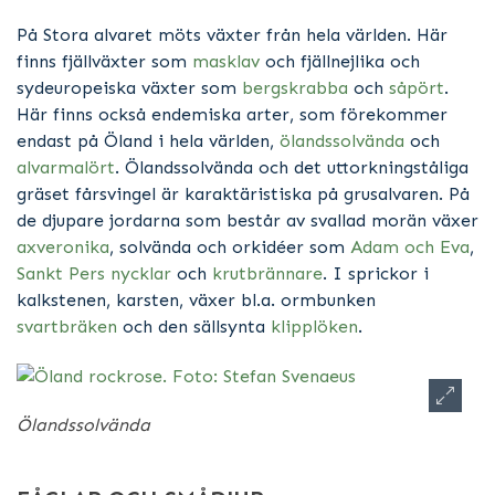
På Stora alvaret möts växter från hela världen. Här
finns fjällväxter som
masklav
och fjällnejlika och
sydeuropeiska växter som
bergskrabba
och
såpört
.
Här finns också endemiska arter, som förekommer
endast på Öland i hela världen,
ölandssolvända
och
alvarmalört
. Ölandssolvända och det uttorkningståliga
gräset fårsvingel är karaktäristiska på grusalvaren. På
de djupare jordarna som består av svallad morän växer
axveronika
, solvända och orkidéer som
Adam och Eva
,
Sankt Pers nycklar
och
krutbrännare
. I sprickor i
kalkstenen, karsten, växer bl.a. ormbunken
svartbräken
och den sällsynta
klipplöken
.
Ölandssolvända