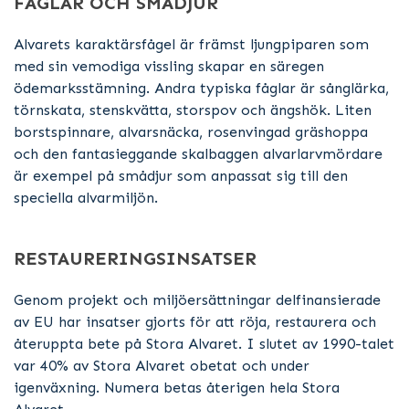
FÅGLAR OCH SMÅDJUR
Alvarets karaktärsfågel är främst ljungpiparen som
med sin vemodiga vissling skapar en säregen
ödemarksstämning. Andra typiska fåglar är sånglärka,
törnskata, stenskvätta, storspov och ängshök. Liten
borstspinnare, alvarsnäcka, rosenvingad gräshoppa
och den fantasieggande skalbaggen alvarlarvmördare
är exempel på smådjur som anpassat sig till den
speciella alvarmiljön.
RESTAURERINGSINSATSER
Genom projekt och miljöersättningar delfinansierade
av EU har insatser gjorts för att röja, restaurera och
återuppta bete på Stora Alvaret. I slutet av 1990-talet
var 40% av Stora Alvaret obetat och under
igenväxning. Numera betas återigen hela Stora