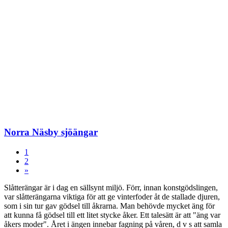
Norra Näsby sjöängar
1
2
»
Slåtterängar är i dag en sällsynt miljö. Förr, innan konstgödslingen,
var slåtterängarna viktiga för att ge vinterfoder åt de stallade djuren,
som i sin tur gav gödsel till åkrarna. Man behövde mycket äng för
att kunna få gödsel till ett litet stycke åker. Ett talesätt är att "äng var
åkers moder". Året i ängen innebar fagning på våren, d v s att samla