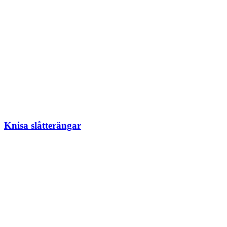
Knisa slåtterängar