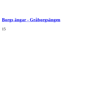
Borgs ängar - Gråborgsängen
15