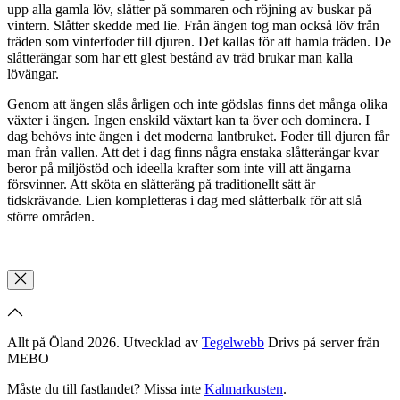
upp alla gamla löv, slåtter på sommaren och röjning av buskar på
vintern. Slåtter skedde med lie. Från ängen tog man också löv från
träden som vinterfoder till djuren. Det kallas för att hamla träden. De
slåtterängar som har ett glest bestånd av träd brukar man kalla
lövängar.
Genom att ängen slås årligen och inte gödslas finns det många olika
växter i ängen. Ingen enskild växtart kan ta över och dominera. I
dag behövs inte ängen i det moderna lantbruket. Foder till djuren får
man från vallen. Att det i dag finns några enstaka slåtterängar kvar
beror på miljöstöd och ideella krafter som inte vill att ängarna
försvinner. Att sköta en slåtteräng på traditionellt sätt är
tidskrävande. Lien kompletteras i dag med slåtterbalk för att slå
större områden.
Allt på Öland 2026. Utvecklad av
Tegelwebb
Drivs på server från
MEBO
Måste du till fastlandet? Missa inte
Kalmarkusten
.