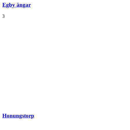
Egby ängar
3
Honungstorp