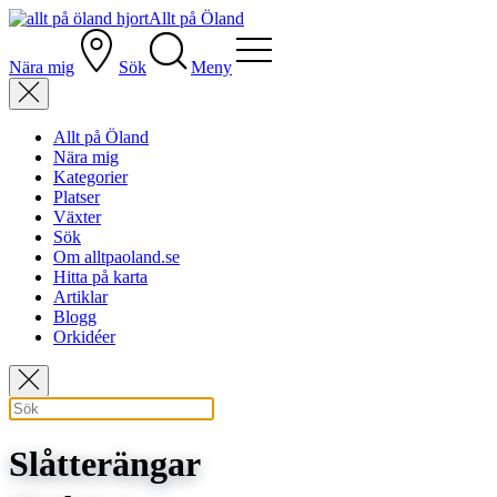
Allt på Öland
Nära mig
Sök
Meny
Allt på Öland
Nära mig
Kategorier
Platser
Växter
Sök
Om alltpaoland.se
Hitta på karta
Artiklar
Blogg
Orkidéer
Slåtterängar