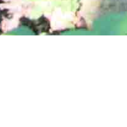
Torslunda
Allt på Öland
Kategorier
hembygdsförening