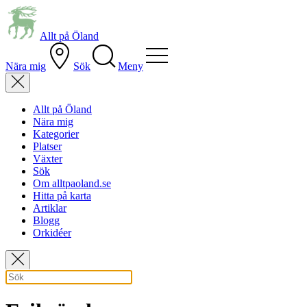
Allt på Öland
Nära mig
Sök
Meny
Allt på Öland
Nära mig
Kategorier
Platser
Växter
Sök
Om alltpaoland.se
Hitta på karta
Artiklar
Blogg
Orkidéer