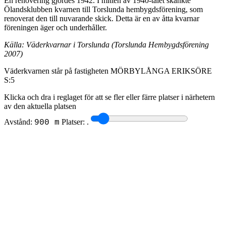
En renovering gjordes 1942. I mitten av 1940-talet skänkte
Ölandsklubben kvarnen till Torslunda hembygdsförening, som
renoverat den till nuvarande skick. Detta är en av åtta kvarnar
föreningen äger och underhåller.
Källa: Väderkvarnar i Torslunda (Torslunda Hembygdsförening
2007)
Väderkvarnen står på fastigheten MÖRBYLÅNGA ERIKSÖRE
S:5
Klicka och dra i reglaget för att se fler eller färre platser i närhetern
av den aktuella platsen
Avstånd:
Platser:
.
900 m