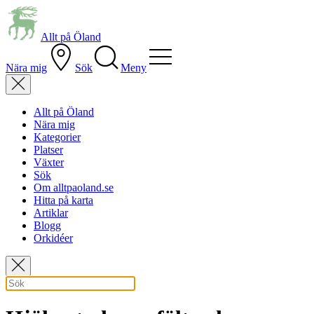
Allt på Öland
Nära mig
Sök
Meny
Allt på Öland
Nära mig
Kategorier
Platser
Växter
Sök
Om alltpaoland.se
Hitta på karta
Artiklar
Blogg
Orkidéer