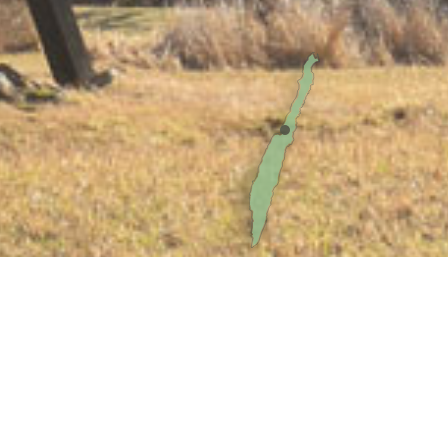
Väderkvarn vid Törneby