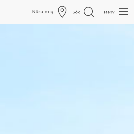
Nära mig
Sök
Meny