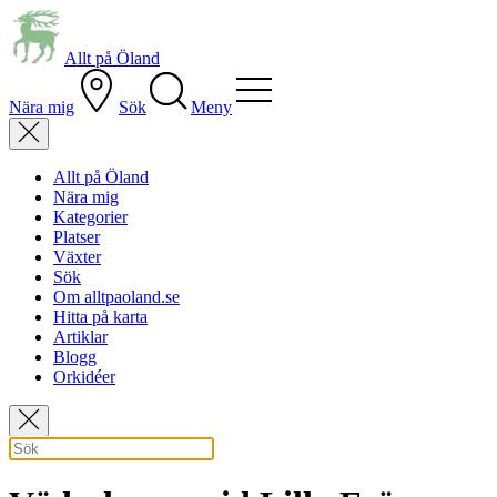
Allt på Öland
Nära mig
Sök
Meny
Allt på Öland
Nära mig
Kategorier
Platser
Växter
Sök
Om alltpaoland.se
Hitta på karta
Artiklar
Blogg
Orkidéer