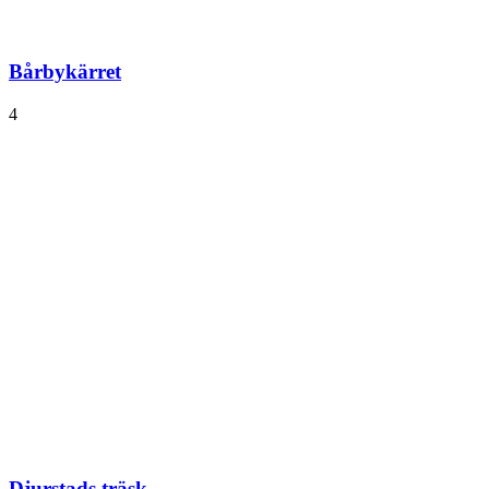
Bårbykärret
4
Djurstads träsk