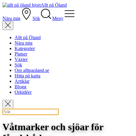
Allt på Öland
Nära mig
Sök
Meny
Allt på Öland
Nära mig
Kategorier
Platser
Växter
Sök
Om alltpaoland.se
Hitta på karta
Artiklar
Blogg
Orkidéer
Våtmarker och sjöar för