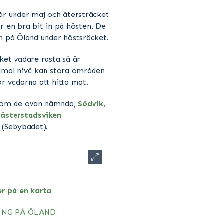
år under maj och återsträcket
år en bra bit in på hösten. De
 på Öland under höstsräcket.
et vadare rasta så är
timal nivå kan stora områden
r vadarna att hitta mat.
utom de ovan nämnda,
Södvik
,
ästerstadsviken
,
(Sebybadet).
er på en karta
ING PÅ ÖLAND