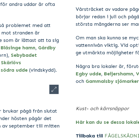
för andra uddar är ofta
Vårsträcket av vadare påg
börjar redan i juli och påg
största mängderna ser man
kså problemet med att
 mot stranden är
Om man ska kunna se myck
 som är lättast att ta sig
vattennivån viktig. Vid op
,
Bläsinge hamn
,
Gårdby
ge utmärkta möjligheter fö
orn),
Sebybadet
,
Skärlövs
Några bra lokaler är, för
 södra udde
(vindskydd).
Egby udde
,
Beijershamn
,
V
och
Gammalsby sjömarker
Kust- och kärrsnäppor
r brukar pågå från slutat
 Under hösten pågår det
Här kan du se dessa lokal
 av september till mitten
Tillbaka till
FÅGELSKÅDN