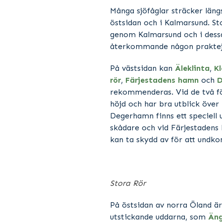
Många sjöfåglar sträcker läng
östsidan och i Kalmarsund. St
genom Kalmarsund och i dessa
återkommande någon praktej
På västsidan kan
Äleklinta
,
K
rör
,
Färjestadens hamn
och
D
rekommenderas. Vid de två f
höjd och har bra utblick över
Degerhamn finns ett speciell 
skådare och vid Färjestadens
kan ta skydd av för att undk
Stora Rör
På östsidan av norra Öland är
utstickande uddarna, som
Äng