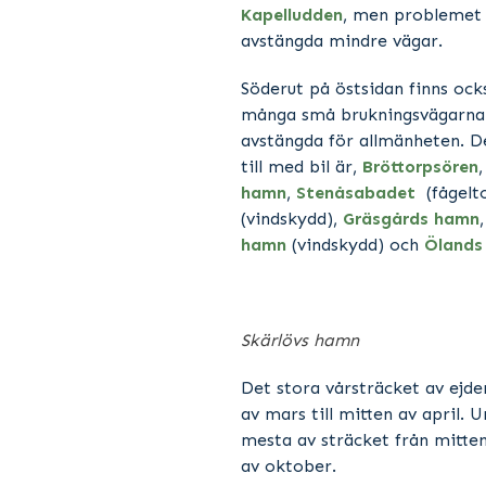
Kapelludden
, men problemet 
avstängda mindre vägar.
Söderut på östsidan finns oc
många små brukningsvägarna
avstängda för allmänheten. De
till med bil är,
Bröttorpsören
hamn
,
Stenåsabadet
(fågelt
(vindskydd),
Gräsgårds hamn
hamn
(vindskydd) och
Ölands
Skärlövs hamn
Det stora vårsträcket av ejde
av mars till mitten av april.
mesta av sträcket från mitten
av oktober.