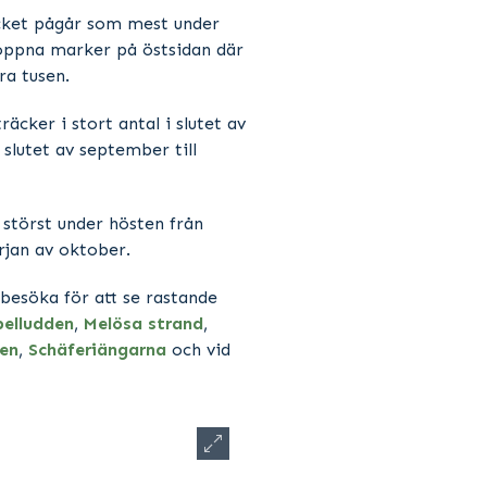
äcket pågår som mest under
 öppna marker på östsidan där
ra tusen.
räcker i stort antal i slutet av
 slutet av september till
t störst under hösten från
rjan av oktober.
 besöka för att se rastande
elludden
,
Melösa strand
,
en
,
Schäferiängarna
och vid