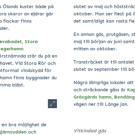
s Ölands kuster både på
slutet av maj och höststr
ora skaror av ejdrar går
oktober. Man ser flest på
 flockar finns
det samtidigt kan rasta fle
der.
En annan gås, prutgåsen, st
levabadet
,
Stora
maj till början av juni samt
egerhamn
mitten av oktober.
örstnämnda står du på en
Transträcket är till antale
 havet. Vid Stora Rör och
slutet av september till bö
utformat vindskydd för
 hamn finns byggnader du
Några lämpliga lokaler att
omma blåst.
och sträckande gäss är
Kap
Gräsgårds hamn
,
Bondäng
vägen ner till Långe Jan.
 en bra möjlighet de
Vitkindad gås
järnsudden
och