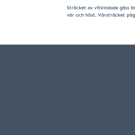
Sträcket av vitkindade gäss 
vår och höst. Vårsträcket påg